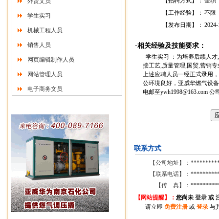
【招聘方式】：
全职
外贸文员
【工作经验】：
不限
学生实习
【发布日期】：
2024-
机械工程人员
销售人员
·相关经验及技能要求：
学生实习 ：为培养后续人才
网页编辑制作人员
接工艺,质量管理,国贸,营销
网站管理人员
上述应聘人员一经正式录用，
公环境良好，亚威华燃气设备
电子商务文员
电邮至ywh1998@163.
联系方式
【公司地址】：
*********
【联系电话】：
*********
【传 真】：
*********
【网站提醒】：
您尚
未
登录
或
请立即
免费注册
或
登录
与