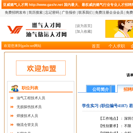
亚威燃气人才网
http://www.gashr.net
国内最大、最权威的燃气行业专业人才招聘
免费招聘发布
|
简历搜索
|
忘记密码
|
广告报价
|
联系我们
|
免费注册企业会员
|
免费
[
设为首页
]
[
加入收藏
]
欢迎您来到gashr.net网站
首页
个人求职
该
职位列表
公司简介
招聘
油气工程技术人员
学生实习 (职位编号4187) 
无损探伤技术员
焊接技术人员
【工作地点】：
深圳
物流仓管文员
【性别要求】：
不限