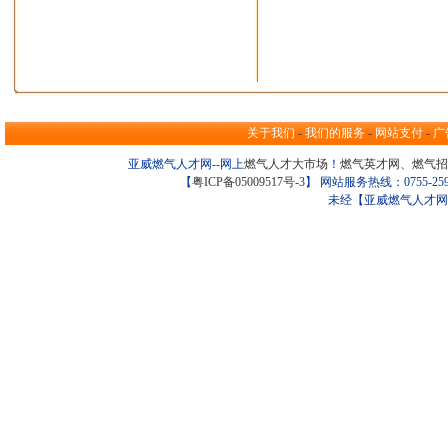
关于我们
-
我们的服务
-
网站支付
-
广
亚威燃气人才网--网上
燃气人才大市场
！
燃气英才网
、
燃气招
【
粤ICP备05009517号-3
】 网站服务热线：0755-259098
未经【亚威燃气人才网