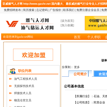
亚威燃气人才网
http://www.gashr.net
国内最大、最权威的燃气行业专业人才招聘
免费招聘发布
|
简历搜索
|
忘记密码
|
广告报价
|
联系我们
|
免费注册企业会员
|
免费
[
设为首页
]
[
加入收藏
]
欢迎您来到gashr.net网站
首页
个人求职
该单
分享到：
更多
职位列表
公司简介
欢迎
油气工程技术人员
无损探伤技术员
公司基本信息
焊接技术人员
【所属行业】：
石油、天
物流仓管文员
【公司性质】：
民营企业