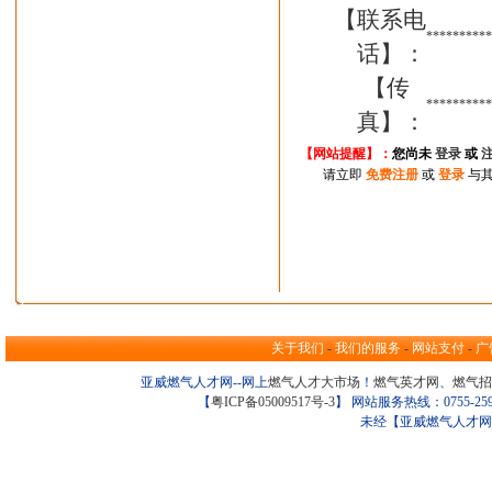
【联系电
**********
话】：
【传
**********
真】：
【网站提醒】：
您尚
未
登录
或
请立即
免费注册
或
登录
与其
关于我们
-
我们的服务
-
网站支付
-
广
亚威燃气人才网--网上
燃气人才大市场
！
燃气英才网
、
燃气招
【
粤ICP备05009517号-3
】 网站服务热线：0755-259098
未经【亚威燃气人才网