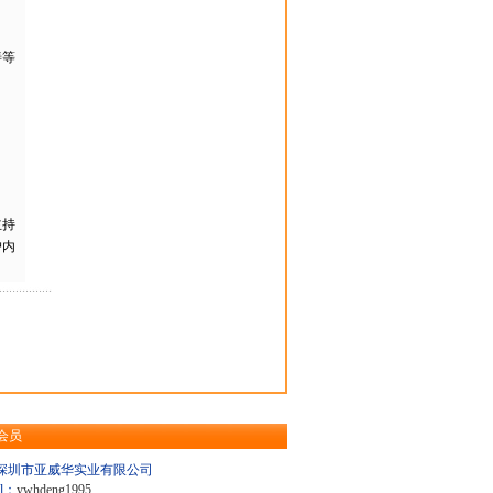
善等
主持
户内
会员
深圳市亚威华实业有限公司
il：
ywhdeng1995