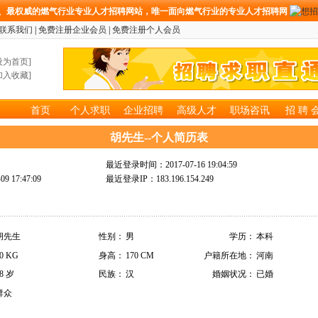
、最权威的燃气行业专业人才招聘网站，唯一面向燃气行业的专业人才招聘网
联系我们
|
免费注册企业会员
|
免费注册个人会员
设为首页
]
加入收藏
]
首页
个人求职
企业招聘
高级人才
职场咨讯
招 聘 
胡先生
--个人简历表
最近登录时间：2017-07-16 19:04:59
 17:47:09
最近登录IP：183.196.154.249
胡先生
性别：
男
学历：
本科
0 KG
身高：
170 CM
户籍所在地：
河南
8 岁
民族：
汉
婚姻状况：
已婚
群众