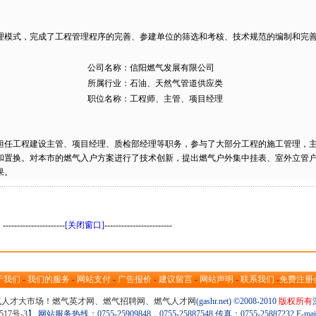
理模式，完成了工程管理程序的完善、参建单位的筛选和考核、技术规范的编制和完
公司名称：信阳燃气发展有限公司
所属行业：石油、天然气管道供应类
职位名称：工程师、主管、项目经理
担任工程建设主管、项目经理、质检部经理等职务，参与了大部分工程的施工管理，
和置换。对本市的燃气入户方案进行了技术创新，提出燃气户外集中挂表、室外立管
果。
----------------------
[关闭窗口]
------------------------
于我们
-
我们的服务
-
网站支付
-
广告报价
-
建议留言
-
网站声明
-
联系我们
-
免费注册
气人才大市场
！
燃气英才网
、
燃气招聘网
、
燃气人才网
(gashr.net) ©2008-2010
版权所有
517号-3
】 网站服务热线：0755-25909848，0755-25887548 传真：0755-25887232 E-ma