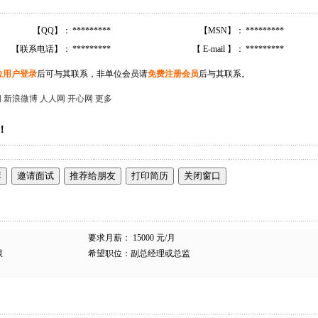
【QQ】：
*********
【MSN】：
*********
【联系电话】：
*********
【 E-mail 】：
*********
位用户登录
后可与其联系，非单位会员请
免费注册会员
后与其联系。
间
新浪微博
人人网
开心网
更多
！
要求月薪： 15000 元/月
限
希望职位：副总经理或总监