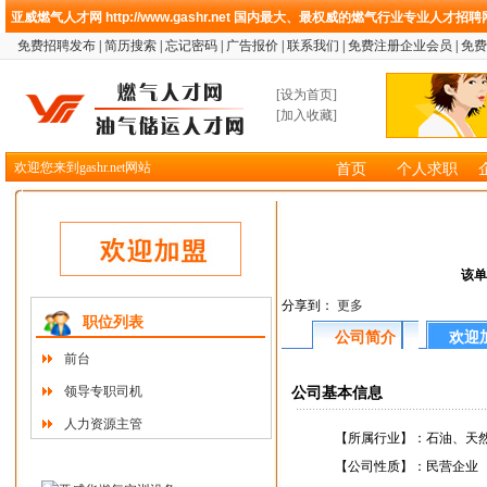
亚威燃气人才网
http://www.gashr.net
国内最大、最权威的燃气行业专业人才招聘
免费招聘发布
|
简历搜索
|
忘记密码
|
广告报价
|
联系我们
|
免费注册企业会员
|
免费
[
设为首页
]
[
加入收藏
]
欢迎您来到gashr.net网站
首页
个人求职
该单
分享到：
更多
职位列表
公司简介
欢迎
前台
领导专职司机
公司基本信息
人力资源主管
【所属行业】：
石油、天
【公司性质】：
民营企业