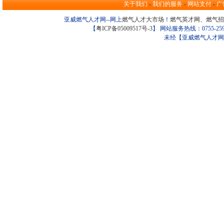
关于我们
-
我们的服务
-
网站支付
-
广
亚威燃气人才网--网上
燃气人才大市场
！
燃气英才网
、
燃气招
【
粤ICP备05009517号-3
】 网站服务热线：0755-259098
未经【亚威燃气人才网